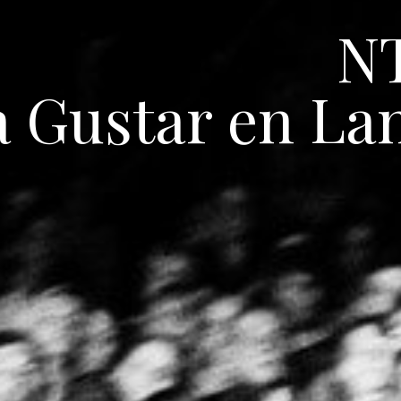
N
a Gustar en La