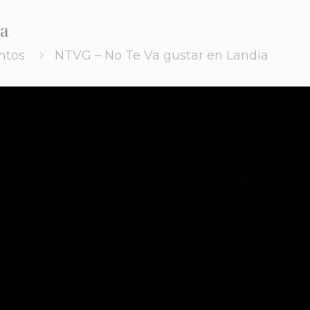
ia
ntos
NTVG – No Te Va gustar en Landia