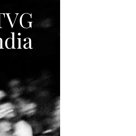
TVG
ndia